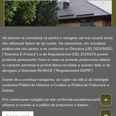
Vă aducem la cunoștință că pentru o navigare cat mai ușoară acest
site utilizează fișiere de tip cookie. De asemenea, am actualizat
Căminul cultural Găgești
politica site-ului pentru a ne conforma cu Directiva (UE) 2002/58/EC
("Directiva E-Privacy") si de Regulamentul (UE) 2016/679 privind
protectia persoanelor fizice in ceea ce priveste prelucrarea datelor
cu caracter personal si privind libera circulatie a acestor date si de
abrogare a Directivei 95/46/CE ("Regulamentul GDPR").
Înainte de a continua navigarea, vă rugăm să citiți și să înțelegeți
conținutul
Politicii de Utilizare a Cookies
și
Politicii de Prelucrare a
Datelor
.
Prin continuarea navigării pe site confirmați acceptarea politicii de
utilizare a cookies si a politicii de prelucrare a datelor.
© 2010 -
Powered by Pancarpatica Invest
|
Termeni de