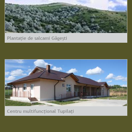
Plantație de salcami Găgești
Centru multifuncțional Tupilați