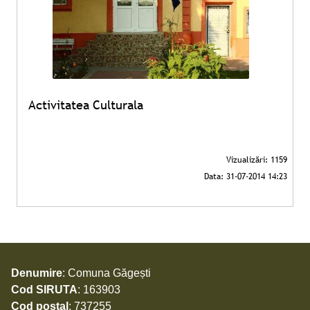
Activitatea Culturala
Denumire
: Comuna Găgești
Cod SIRUTA
: 163903
Cod poștal
: 737255