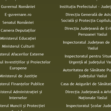
Guvernul României
Instituţia Prefectului – Judeţ
E-guvernare.ro
Direcţia Generală de Asis
Socială şi Protecţia Copilulu
Senatul României
Direcţia Judeţeană de Ev
Camera Deputaților
Persoanei Vaslui
Ministerul Educației
Inspectoratul Judeţean de 
Ministerul Culturii
Vaslui
sterul Afacerilor Externe
Inspectoratul pentru Situa
ul Investițiilor și Proiectelor
Urgenţă al judeţului Va
Europene
Autoritatea de Sănătate Pu
Ministerul de Justiție
judeţului Vaslui
sterul Finanțelor Publice
Casa de Asigurări de Sănătat
isterul Administrației și
Direcţia Judeţeană a Arh
Internelor
Naţionale Vaslui
sterul Muncii și Protecției
Inspectoratul Şcolar Jud