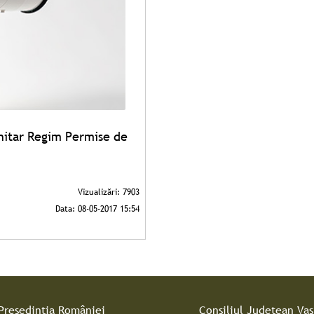
unitar Regim Permise de
Președinția României
Consiliul Judeţean Vas