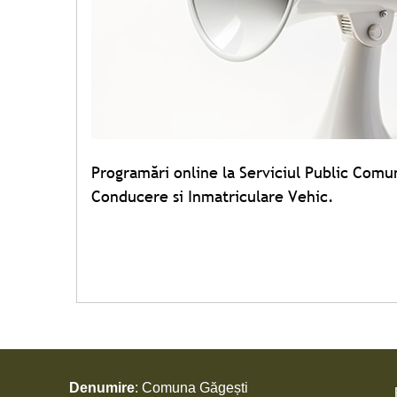
Programări online la Serviciul Public Com
Conducere si Inmatriculare Vehic.
Denumire
: Comuna Găgești