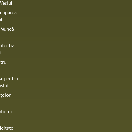
Vaslui
Ocuparea
ui
e Muncă
otecţia
i
tru
şi pentru
slui
ţelor
diului
icitate