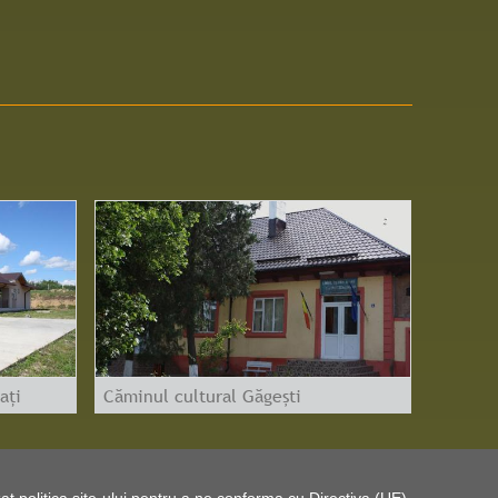
ați
Căminul cultural Găgești