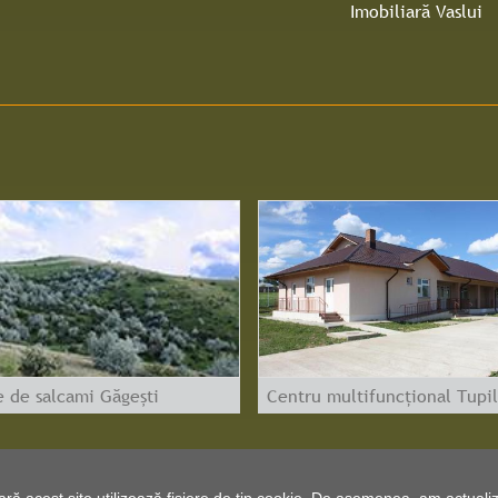
Imobiliară Vaslui
e de salcami Găgești
Centru multifuncțional Tupil