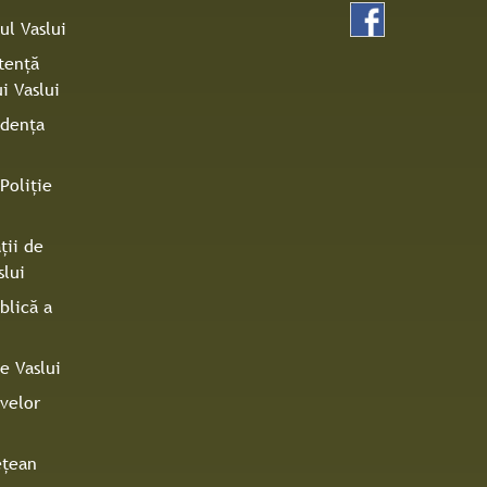
ul Vaslui
tenţă
i Vaslui
idenţa
Poliţie
ţii de
slui
blică a
e Vaslui
ivelor
eţean