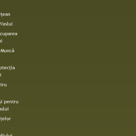
eţean
Vaslui
Ocuparea
ui
e Muncă
otecţia
i
tru
şi pentru
slui
ţelor
diului