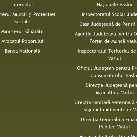
Internelor
Naţionale Vaslui
sterul Muncii și Protecției
Inspectoratul Şcolar Jud
Sociale
Casa Judeţeană de Pensii 
Ministerul Sănătății
Agenţia Judeţeană pentru 
Avocatul Poporului
Forţei de Muncă Vasl
Banca Națională
Inspectoratul Teritorial d
Vaslui
Oficiul Judeţean pentru Pr
Consumatorilor Vaslu
Direcţia Județeană pen
Agricultură Vaslui
Direcţia Sanitară Veterinară 
Siguranţa Alimentelor Va
Direcţia Generală a Finan
Publice Vaslui
Agenţia de Protecţie a Me