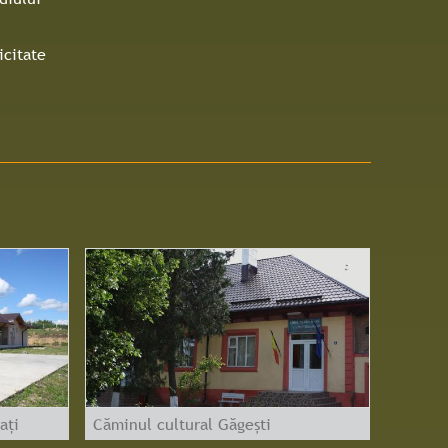
icitate
ați
Căminul cultural Găgești