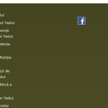
lui
ul Vaslui
tenţă
i Vaslui
idenţa
Poliţie
ţii de
slui
blică a
e Vaslui
ivelor