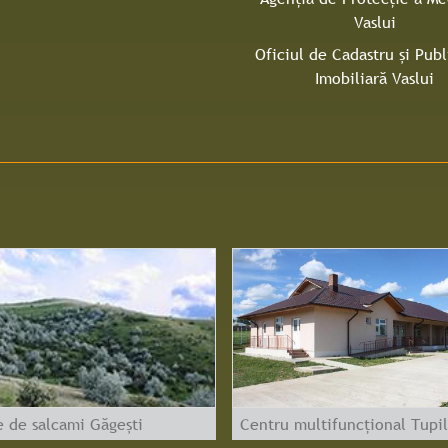
Vaslui
Oficiul de Cadastru și Publ
Imobiliară Vaslui
e de salcami Găgești
Centru multifuncțional Tupil