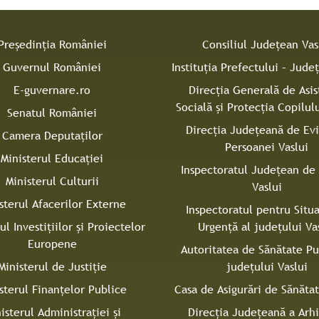
Președinția României
Consiliul Judeţean Vas
Guvernul României
Instituţia Prefectului – Judeţ
E-guvernare.ro
Direcţia Generală de Asis
Socială şi Protecţia Copilulu
Senatul României
Direcţia Judeţeană de Ev
Camera Deputaților
Persoanei Vaslui
Ministerul Educației
Inspectoratul Judeţean de 
Ministerul Culturii
Vaslui
sterul Afacerilor Externe
Inspectoratul pentru Situa
ul Investițiilor și Proiectelor
Urgenţă al judeţului Va
Europene
Autoritatea de Sănătate Pu
Ministerul de Justiție
judeţului Vaslui
sterul Finanțelor Publice
Casa de Asigurări de Sănătat
isterul Administrației și
Direcţia Judeţeană a Arh