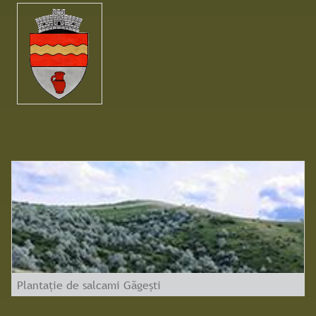
Plantație de salcami Găgești