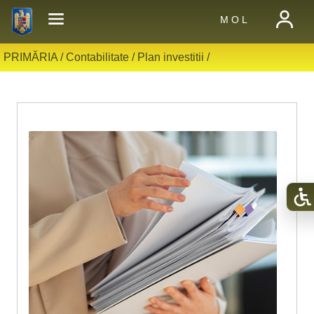
M O L
PRIMĂRIA /
Contabilitate
/
Plan investitii
/