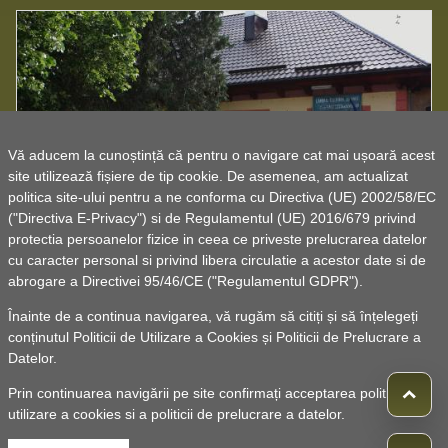
Vă aducem la cunoștință că pentru o navigare cat mai ușoară acest
site utilizează fișiere de tip cookie. De asemenea, am actualizat
Căminul cultural Găgești
politica site-ului pentru a ne conforma cu Directiva (UE) 2002/58/EC
("Directiva E-Privacy") si de Regulamentul (UE) 2016/679 privind
protectia persoanelor fizice in ceea ce priveste prelucrarea datelor
cu caracter personal si privind libera circulatie a acestor date si de
abrogare a Directivei 95/46/CE ("Regulamentul GDPR").
Înainte de a continua navigarea, vă rugăm să citiți și să înțelegeți
conținutul
Politicii de Utilizare a Cookies
și
Politicii de Prelucrare a
Datelor
.
Prin continuarea navigării pe site confirmați acceptarea politicii de
utilizare a cookies si a politicii de prelucrare a datelor.
© 2010 -
Powered by Pancarpatica Invest
|
Termeni de