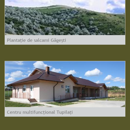
Plantație de salcami Găgești
Centru multifuncțional Tupilați