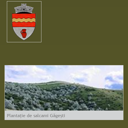
Plantație de salcami Găgești