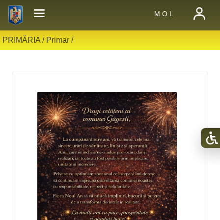
M O L
PRIMĂRIA /
Primar
/