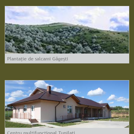
Plantație de salcami Găgești
Centru multifuncțional Tupilați