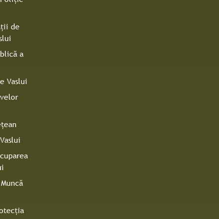
ţii de
slui
blică a
e Vaslui
ivelor
eţean
Vaslui
Ocuparea
ui
e Muncă
otecţia