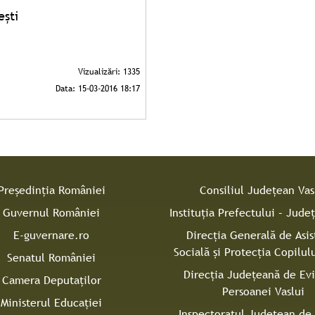
ești
Președinția României
Consiliul Judeţean Vas
Guvernul României
Instituţia Prefectului – Judeţ
E-guvernare.ro
Direcţia Generală de Asis
Socială şi Protecţia Copilulu
Senatul României
Direcţia Judeţeană de Ev
Camera Deputaților
Persoanei Vaslui
Ministerul Educației
Inspectoratul Judeţean de 