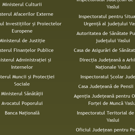
Ministerul Culturii
Vaslui
sterul Afacerilor Externe
Inspectoratul pentru Situa
ul Investițiilor și Proiectelor
Urgenţă al judeţului Va
Europene
Autoritatea de Sănătate Pu
Ministerul de Justiție
judeţului Vaslui
sterul Finanțelor Publice
Casa de Asigurări de Sănătat
isterul Administrației și
Direcţia Judeţeană a Arh
Internelor
Naţionale Vaslui
sterul Muncii și Protecției
Inspectoratul Şcolar Jud
Sociale
Casa Judeţeană de Pensii 
Ministerul Sănătății
Agenţia Judeţeană pentru 
Avocatul Poporului
Forţei de Muncă Vasl
Banca Națională
Inspectoratul Teritorial d
Vaslui
Oficiul Judeţean pentru Pr