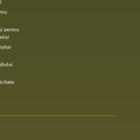
i
tru
şi pentru
slui
ţelor
diului
icitate