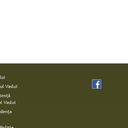
lui
ul Vaslui
tenţă
i Vaslui
idenţa
Poliţie