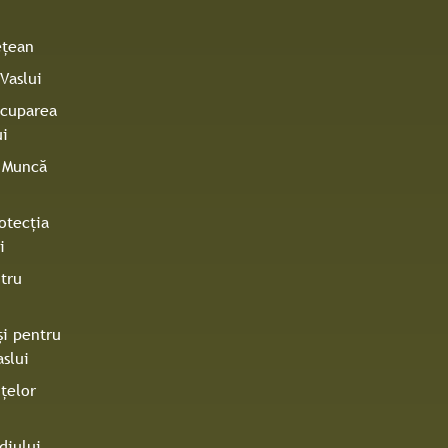
eţean
Vaslui
Ocuparea
ui
e Muncă
otecţia
i
tru
şi pentru
slui
ţelor
diului