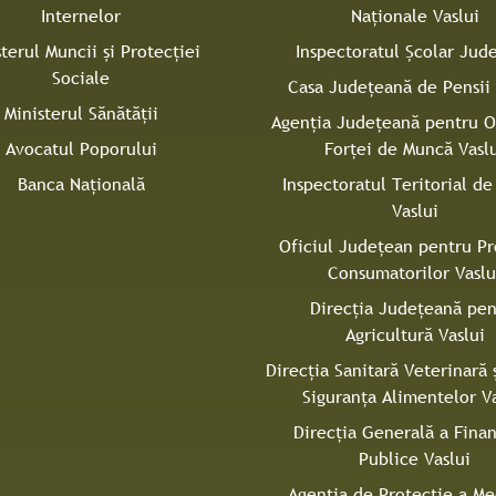
Internelor
Naţionale Vaslui
sterul Muncii și Protecției
Inspectoratul Şcolar Jud
Sociale
Casa Judeţeană de Pensii 
Ministerul Sănătății
Agenţia Judeţeană pentru 
Avocatul Poporului
Forţei de Muncă Vasl
Banca Națională
Inspectoratul Teritorial d
Vaslui
Oficiul Judeţean pentru Pr
Consumatorilor Vaslu
Direcţia Județeană pen
Agricultură Vaslui
Direcţia Sanitară Veterinară 
Siguranţa Alimentelor Va
Direcţia Generală a Finan
Publice Vaslui
Agenţia de Protecţie a Me