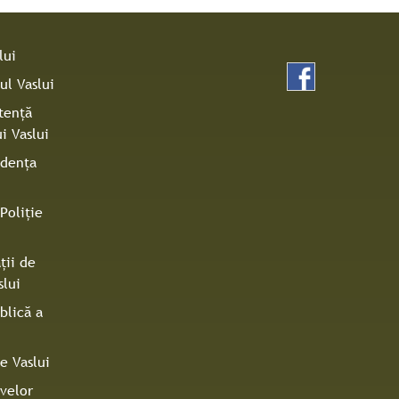
lui
ul Vaslui
tenţă
i Vaslui
idenţa
Poliţie
ţii de
slui
blică a
e Vaslui
ivelor