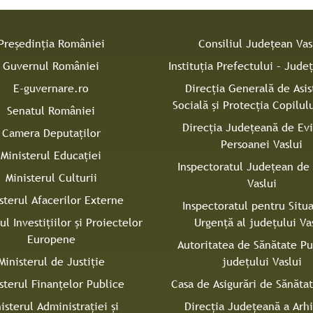
Președinția României
Consiliul Judeţean Vas
Guvernul României
Instituţia Prefectului – Judeţ
E-guvernare.ro
Direcţia Generală de Asis
Socială şi Protecţia Copilulu
Senatul României
Direcţia Judeţeană de Ev
Camera Deputaților
Persoanei Vaslui
Ministerul Educației
Inspectoratul Judeţean de 
Ministerul Culturii
Vaslui
sterul Afacerilor Externe
Inspectoratul pentru Situa
ul Investițiilor și Proiectelor
Urgenţă al judeţului Va
Europene
Autoritatea de Sănătate Pu
Ministerul de Justiție
judeţului Vaslui
sterul Finanțelor Publice
Casa de Asigurări de Sănătat
isterul Administrației și
Direcţia Judeţeană a Arh