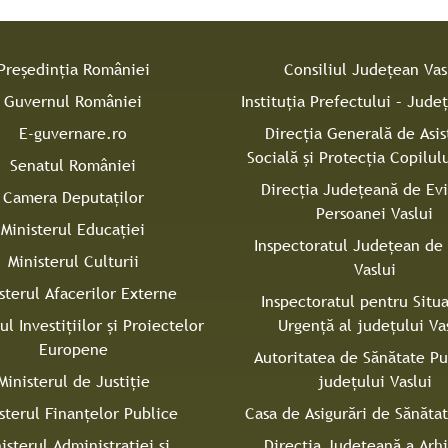
Președinția României
Consiliul Judeţean Vas
Guvernul României
Instituţia Prefectului – Judeţ
E-guvernare.ro
Direcţia Generală de Asis
Socială şi Protecţia Copilulu
Senatul României
Direcţia Judeţeană de Ev
Camera Deputaților
Persoanei Vaslui
Ministerul Educației
Inspectoratul Judeţean de 
Ministerul Culturii
Vaslui
sterul Afacerilor Externe
Inspectoratul pentru Situa
ul Investițiilor și Proiectelor
Urgenţă al judeţului Va
Europene
Autoritatea de Sănătate Pu
Ministerul de Justiție
judeţului Vaslui
sterul Finanțelor Publice
Casa de Asigurări de Sănătat
isterul Administrației și
Direcţia Judeţeană a Arh