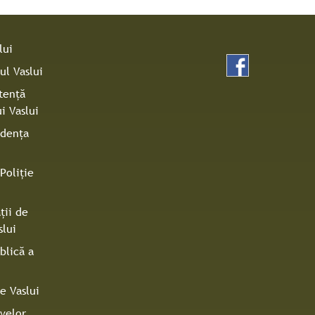
lui
ul Vaslui
tenţă
i Vaslui
idenţa
Poliţie
ţii de
slui
blică a
e Vaslui
ivelor