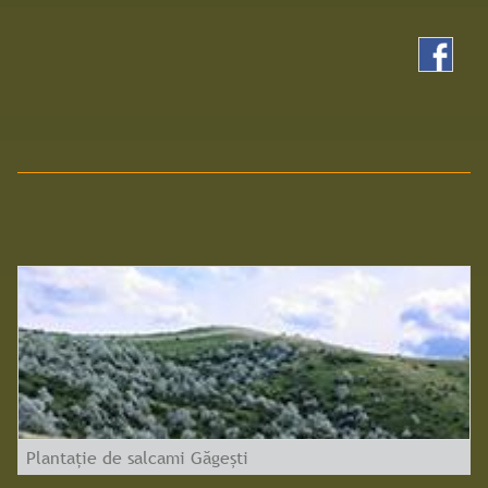
Plantație de salcami Găgești