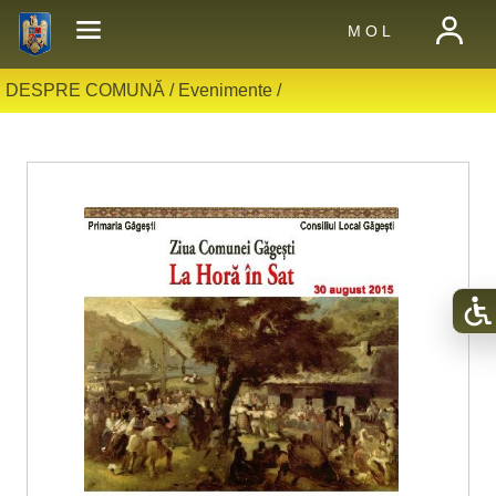
M O L
DESPRE COMUNĂ /
Evenimente
/