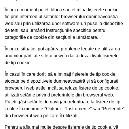
În orice moment puteți bloca sau elimina fișierele cookie
fie prin intermediul setărilor browserului dumneavoastră
web sau prin utilizarea unor software-uri puse la dispoziție
de terți, sau urmând instrucțiunile specifice pentru
categoriile de cookie din secțiunile următoare.
În orice situație, pot apărea probleme legate de utilizarea
anumitor părți ale site-ului web dacă dezactivați fișierele
de tip cookie.
În cazul în care doriți să eliminați fișierele de tip cookie
stocate pe dispozitivele dumneavoastră și să configurați
browserul web astfel încât sa refuze fișiere de tip cookie,
utilizați setările privind preferințele din browserul web.
Puteți găsi setările de navigare referitoare la fișiere de tip
cookie în meniurile "Opțiuni”, "Instrumente” sau "Preferințe”
din browserul web pe care îl utilizați.
Pentru a afla mai multe despre fișierele de tip cookie, vă