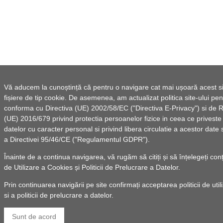
Vă aducem la cunoștință că pentru o navigare cat mai ușoară acest sit
fișiere de tip cookie. De asemenea, am actualizat politica site-ului pe
conforma cu Directiva (UE) 2002/58/EC ("Directiva E-Privacy") si de
(UE) 2016/679 privind protectia persoanelor fizice in ceea ce priveste
datelor cu caracter personal si privind libera circulatie a acestor date
a Directivei 95/46/CE ("Regulamentul GDPR").
Înainte de a continua navigarea, vă rugăm să citiți și să înțelegeți con
de Utilizare a Cookies
și
Politicii de Prelucrare a Datelor
.
Prin continuarea navigării pe site confirmați acceptarea politicii de uti
si a politicii de prelucrare a datelor.
Sunt de acord