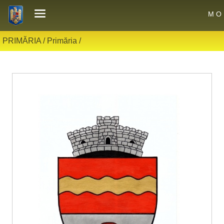
M O 
PRIMĂRIA /
Primăria
/