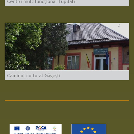
Centru multifuncțional Tupilați
Căminul cultural Găgești