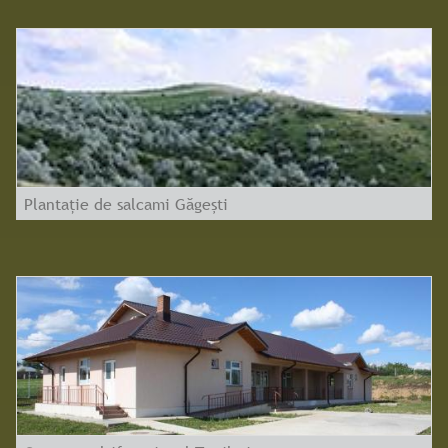
Plantație de salcami Găgești